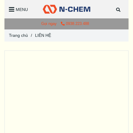
MENU
Gọi ngay
0938.223.488
Trang chủ
/
LIÊN HỆ