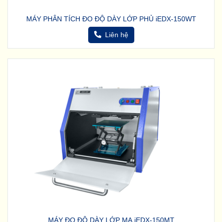
MÁY PHÂN TÍCH ĐO ĐỘ DÀY LỚP PHỦ iEDX-150WT
Liên hệ
MÁY ĐO ĐỘ DÀY LỚP MẠ iEDX-150MT