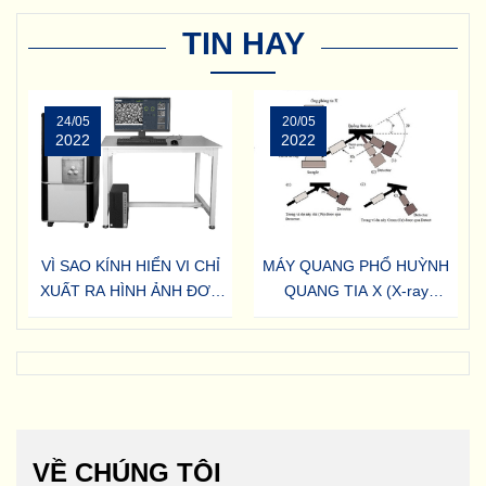
TIN HAY
24/05
20/05
2022
2022
VÌ SAO KÍNH HIỂN VI CHỈ
MÁY QUANG PHỔ HUỲNH
XUẤT RA HÌNH ẢNH ĐƠN
QUANG TIA X (X-ray
SẮC
flourescence – XRF)
VỀ CHÚNG TÔI