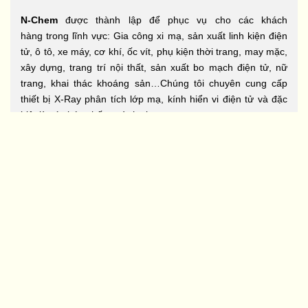
N-Chem
được thành lập để phục vụ cho các khách
hàng trong lĩnh vực: Gia công xi mạ, sản xuất linh kiện điện
tử, ô tô, xe máy, cơ khí, ốc vít, phụ kiện thời trang, may mặc,
xây dựng, trang trí nội thất, sản xuất bo mạch điện tử, nữ
trang, khai thác khoáng sản…Chúng tôi chuyên cung cấp
thiết bị X-Ray phân tích lớp mạ, kính hiển vi điện tử và đặc
biệt là các hóa chất ngành xi mạ.
CÔNG TY CP CÔNG NGHỆ N-
CHEM
Văn phòng:
Lô 502- Tầng 5 Tòa nhà The Golden Palm, 21
Lê Văn Lương, Phường Nhân Chính, Q. Thanh Xuân, Tp. Hà
Nội.
Hotline:
0938.223.488
Email:
ĐĂNG KÝ NHẬN TIN